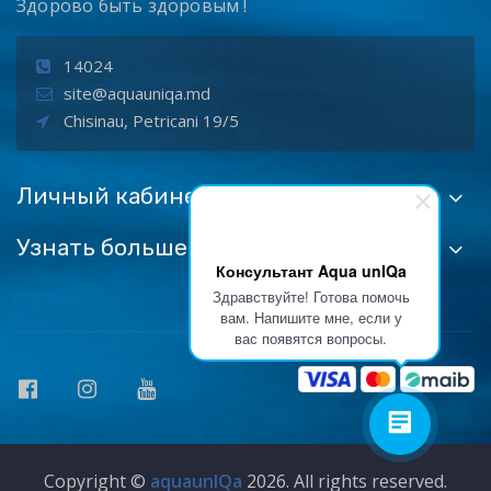
Здорово быть здоровым !
14024
site@aquauniqa.md
Chisinau, Petricani 19/5
Личный кабинет
Узнать больше:
Консультант Aqua unIQa
Здравствуйте! Готова помочь
вам. Напишите мне, если у
вас появятся вопросы.
Copyright ©
aquaunIQa
2026. All rights reserved.