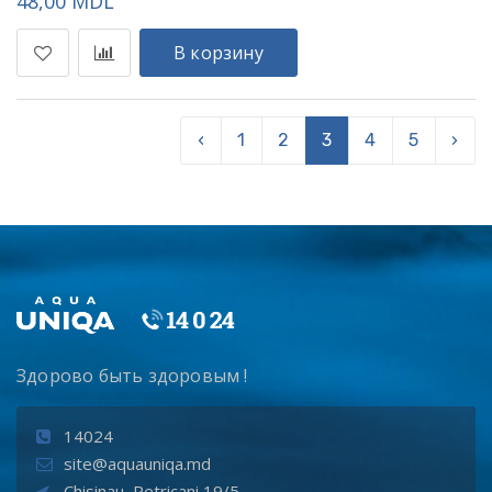
48,00 MDL
В корзину
‹
1
2
3
4
5
›
Здорово быть здоровым !
14024
site@aquauniqa.md
Chisinau, Petricani 19/5