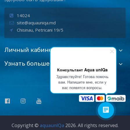
14024
site@aquauniqa.md
Chisinau, Petricani 19/5
Личный кабинет
Узнать больше:
Консультант Aqua unIQa
Здравствуйте! Готова помочь
вам. Напишите мне, если у
вас появятся вопросы.
Copyright ©
aquaunIQa
2026. All rights reserved.