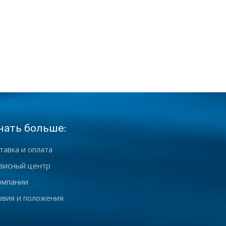
нать больше:
тавка и оплата
висный центр
омпании
овия и положения