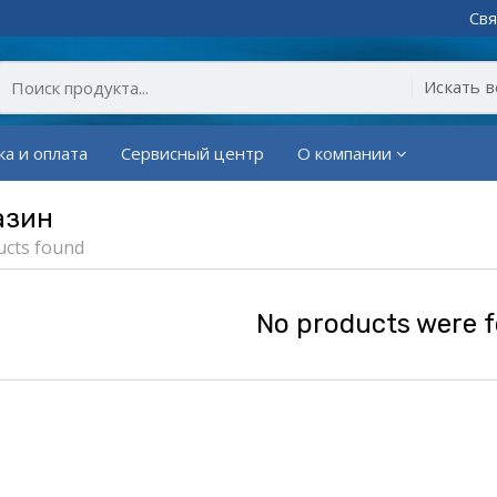
Свя
ка и оплата
Сервисный центр
О компании
азин
ucts found
No products were 