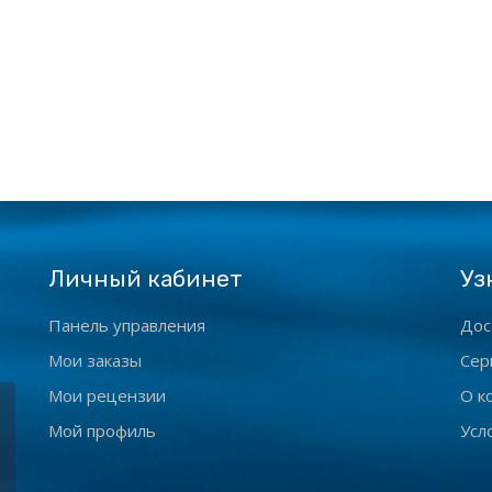
Личный кабинет
Уз
Панель управления
Дос
Мои заказы
Сер
Мои рецензии
О к
Мой профиль
Усл