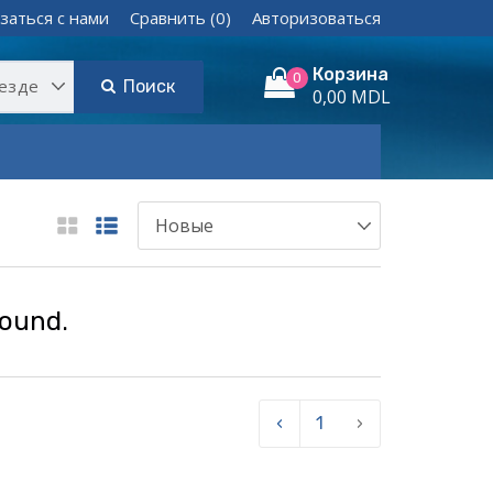
заться с нами
Сравнить (0)
Авторизоваться
Корзина
0
Поиск
0,00 MDL
found.
‹
1
›