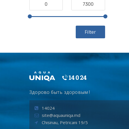
Filter
Здорово быть здоровым !
14024
site@aquauniqa.md
Chisinau, Petricani 19/5