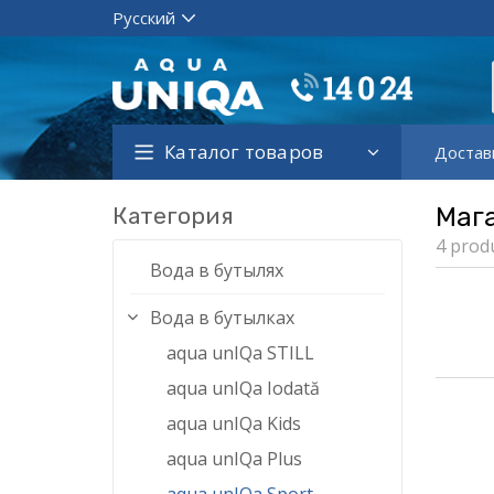
Каталог товаров
Достав
Категория
Маг
4 prod
Вода в бутылях
Вода в бутылках
aqua unIQa STILL
aqua unIQa Iodată
aqua unIQa Kids
aqua unIQa Plus