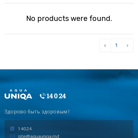
No products were found.
‹
1
›
Здорово быть здоровым !
14024
site@aquauniqa.md