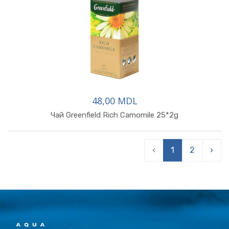
48,00 MDL
Чай Greenfield Rich Camomile 25*2g
‹
1
2
›