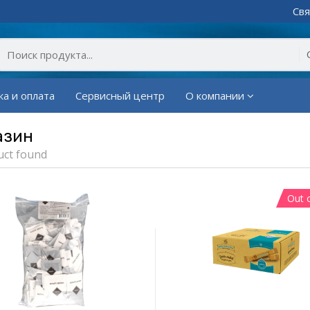
Свя
ка и оплата
Сервисный центр
О компании
азин
uct found
Out 