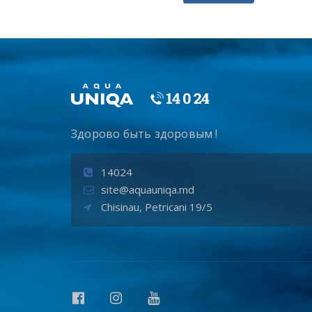
Здорово быть здоровым !
14024
site@aquauniqa.md
Chisinau, Petricani 19/5