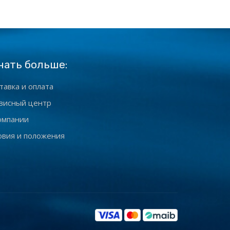
нать больше:
тавка и оплата
висный центр
омпании
овия и положения