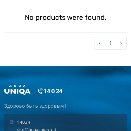
No products were found.
‹
1
›
Здорово быть здоровым !
14024
site@aquauniqa.md