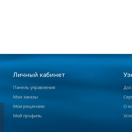
Личный кабинет
Уз
Панель управления
Дос
Мои заказы
Сер
Мои рецензии
О к
Мой профиль
Усл