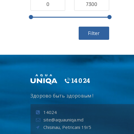
Filter
Здорово быть здоровым !
14024
site@aquauniqa.md
Chisinau, Petricani 19/5