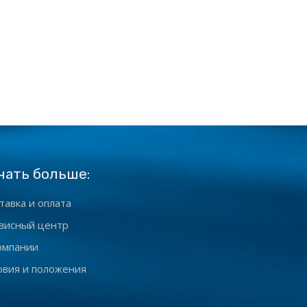
нать больше:
тавка и оплата
висный центр
омпании
овия и положения