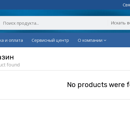
Свя
ка и оплата
Сервисный центр
О компании
азин
uct found
No products were 