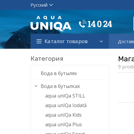
Каталог товаров
Достав
Категория
Маг
9 prod
Вода в бутылях
Вода в бутылках
aqua unIQa STILL
aqua unIQa Iodată
aqua unIQa Kids
aqua unIQa Plus