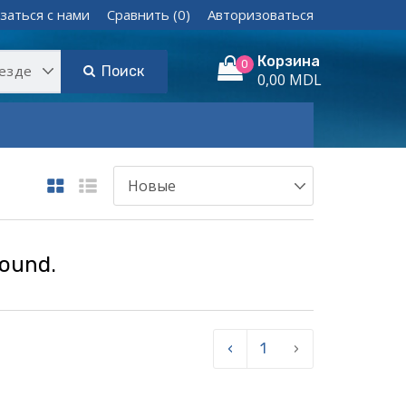
заться с нами
Сравнить (0)
Авторизоваться
Корзина
0
Поиск
0,00 MDL
found.
‹
1
›