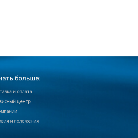
нать больше:
тавка и оплата
висный центр
омпании
овия и положения