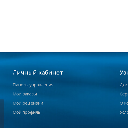
Личный кабинет
Уз
Панель управления
Дос
Мои заказы
Сер
Мои рецензии
О к
Мой профиль
Усл