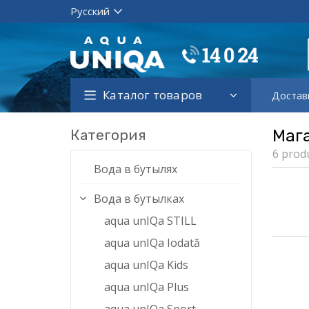
Каталог товаров
Достав
Категория
Маг
6 prod
Вода в бутылях
Вода в бутылках
aqua unIQa STILL
aqua unIQa Iodată
aqua unIQa Kids
aqua unIQa Plus