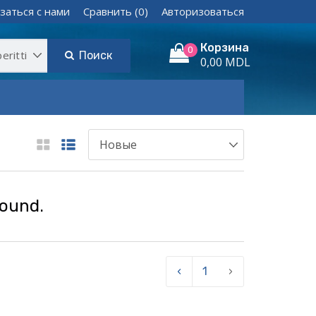
заться с нами
Сравнить (0)
Авторизоваться
Корзина
0
Поиск
0,00 MDL
found.
‹
1
›