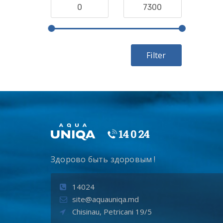
Filter
Здорово быть здоровым !
14024
site@aquauniqa.md
Chisinau, Petricani 19/5