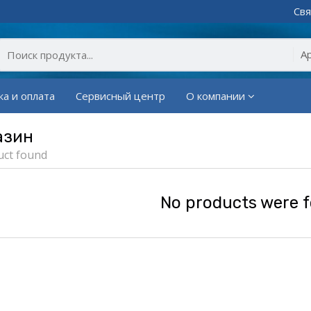
Свя
ка и оплата
Сервисный центр
О компании
азин
uct found
No products were 