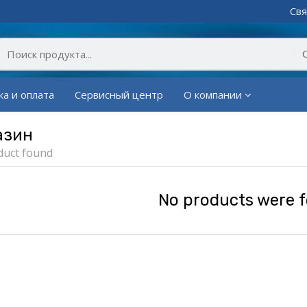
Свя
ка и оплата
Сервисный центр
О компании
азин
duct found
No products were 