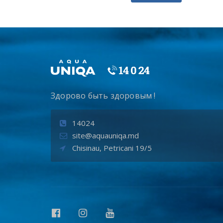
Здорово быть здоровым !
14024
site@aquauniqa.md
Chisinau, Petricani 19/5