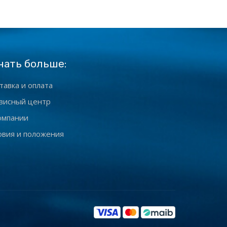
нать больше:
тавка и оплата
висный центр
омпании
овия и положения