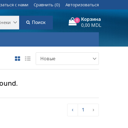
заться с нами
Сравнить (0)
Авторизоваться
Корзина
0
Поиск
0,00 MDL
found.
‹
1
›