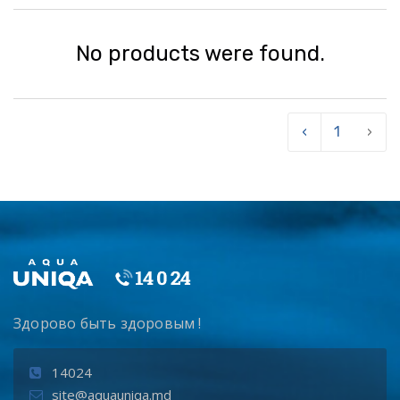
No products were found.
‹
1
›
Здорово быть здоровым !
14024
site@aquauniqa.md