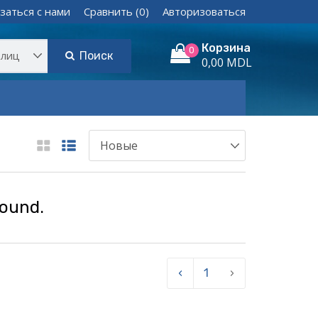
заться с нами
Сравнить (0)
Авторизоваться
Корзина
0
Поиск
0,00 MDL
found.
‹
1
›