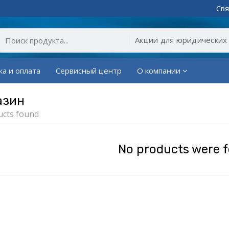
Свя
ка и оплата
Сервисный центр
О компании
азин
ucts found
No products were 