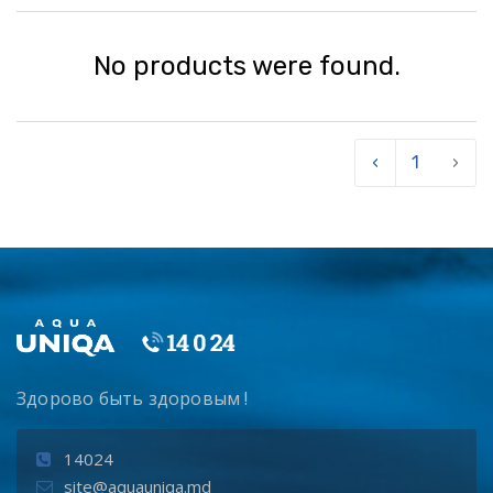
No products were found.
‹
1
›
Здорово быть здоровым !
14024
site@aquauniqa.md