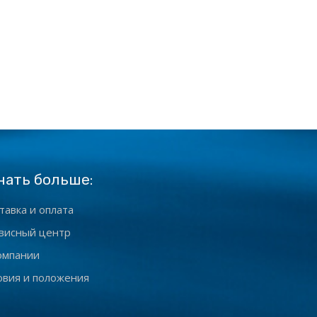
нать больше:
тавка и оплата
висный центр
омпании
овия и положения