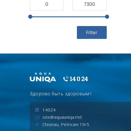
Filter
Здорово быть здоровым !
14024
site@aquauniqa.md
Chisinau, Petricani 19/5