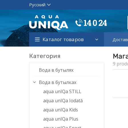
Каталог товаров
Достав
Категория
Маг
9 prod
Вода в бутылях
Вода в бутылках
aqua unIQa STILL
aqua unIQa Iodată
aqua unIQa Kids
aqua unIQa Plus