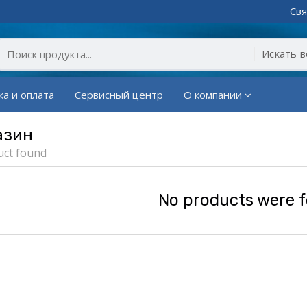
Свя
ка и оплата
Сервисный центр
О компании
азин
uct found
No products were 