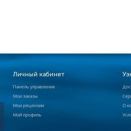
Личный кабинет
Уз
Панель управления
Дос
Мои заказы
Сер
Мои рецензии
О к
Мой профиль
Усл