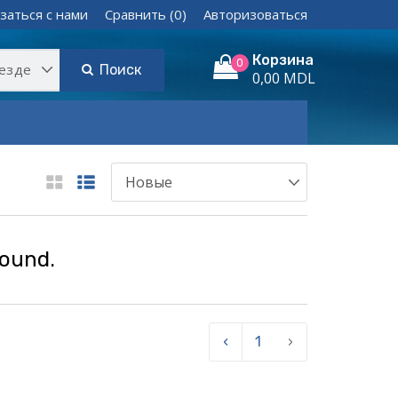
заться с нами
Сравнить (0)
Авторизоваться
Корзина
0
Поиск
0,00 MDL
found.
‹
1
›