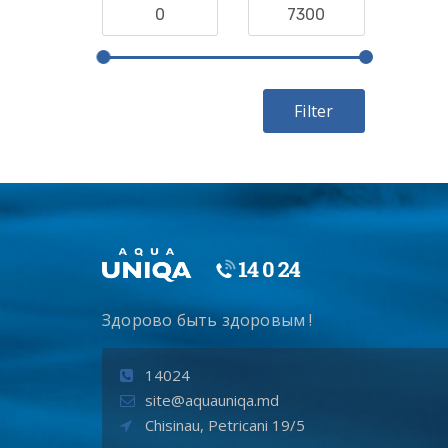
Filter
Здорово быть здоровым !
14024
site@aquauniqa.md
Chisinau, Petricani 19/5