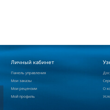
Личный кабинет
Уз
Панель управления
Дос
Мои заказы
Сер
Мои рецензии
О к
Мой профиль
Усл