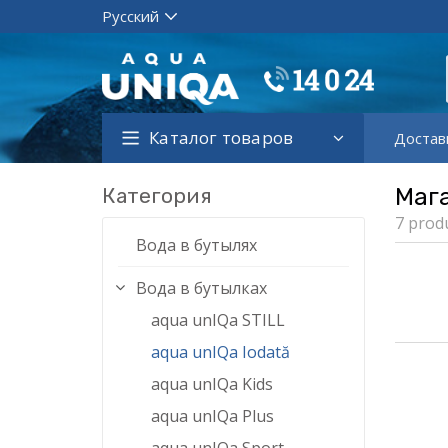
Каталог товаров
Достав
Категория
Маг
7 prod
Вода в бутылях
Вода в бутылках
aqua unIQa STILL
aqua unIQa Iodată
aqua unIQa Kids
aqua unIQa Plus