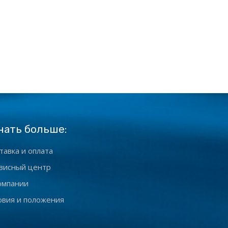
нать больше:
тавка и оплата
висный центр
омпании
овия и положения