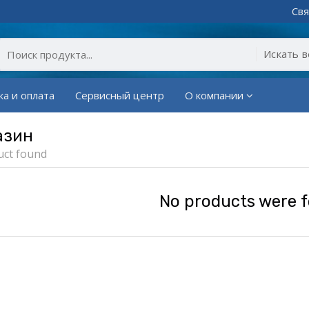
Свя
ка и оплата
Сервисный центр
О компании
азин
uct found
No products were 