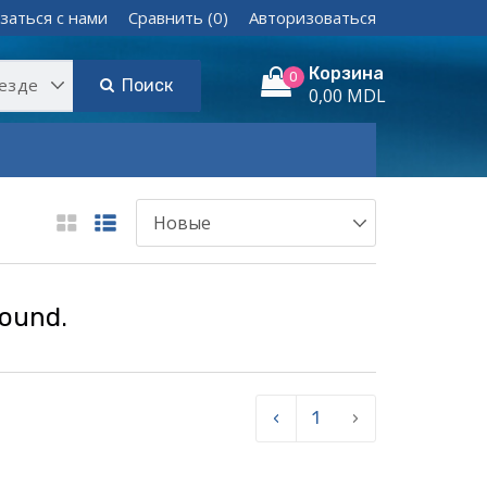
заться с нами
Сравнить (0)
Авторизоваться
Корзина
0
Поиск
0,00 MDL
found.
‹
1
›