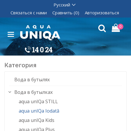
Связаться с нами
Сравнить (0)
Авторизоваться
0
Категория
Вода в бутылях
Вода в бутылках
aqua unIQa STILL
aqua unIQa Iodată
aqua unIQa Kids
aqua unIQa Plus