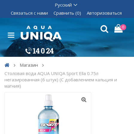
Связаться с нами
Сравнить (0)
Авторизоваться
0
Магазин
Столовая вода AQUA UNIQA Sport Ella 0.75л
негазированная (6 штук) (С добавлением кальция и
магния)