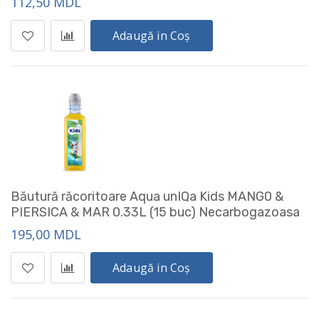
112,50 MDL
Adaugă in Coș
Băutură răcoritoare Aqua unIQa Kids MANG0 &
PIERSICA & MAR 0.33L (15 buc) Necarbogazoasa
195,00 MDL
Adaugă in Coș