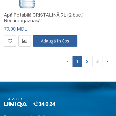
Apă Potabilă CRISTALINĂ 9L (2 buc.)
Necarbogazoasă
70,00 MDL
Adaugă in Coș
‹
1
2
3
›