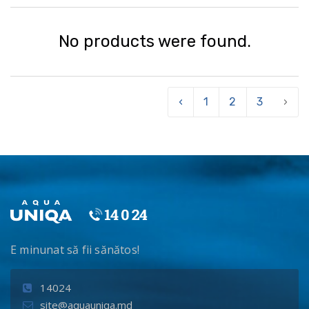
No products were found.
‹
1
2
3
›
E minunat să fii sănătos!
14024
site@aquauniqa.md