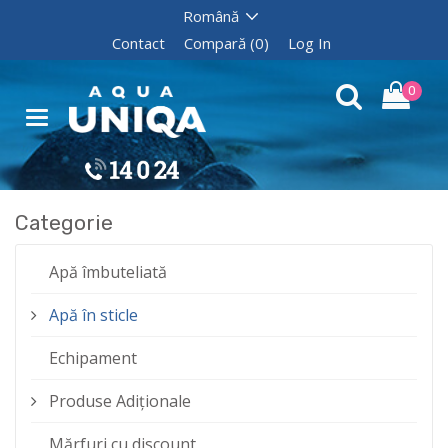
Contact
Compară (0)
Log In
0
Categorie
Apă îmbuteliată
Apă în sticle
Echipament
Produse Adiționale
Mărfuri cu discount