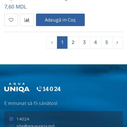
7,60 MDL
Adaugă in Coș
‹
1
2
3
4
5
›
E minunat să fii sănătos!
14024
site@aquauniqa.md