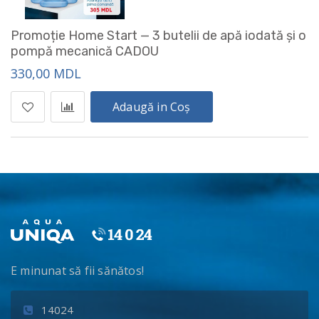
Promoție Home Start — 3 butelii de apă iodată și o
pompă mecanică CADOU
330,00 MDL
Adaugă in Coș
E minunat să fii sănătos!
14024