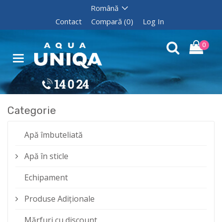
Contact
Compară (0)
Log In
0
Categorie
Apă îmbuteliată
Apă în sticle
Echipament
Produse Adiționale
Mărfuri cu discount