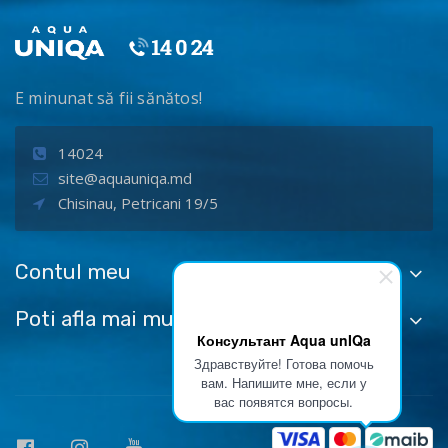
E minunat să fii sănătos!
14024
site@aquauniqa.md
Chisinau, Petricani 19/5
Contul meu
Poti afla mai multe despre
Консультант Aqua unIQa
Здравствуйте! Готова помочь
вам. Напишите мне, если у
вас появятся вопросы.