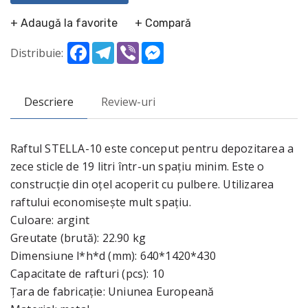
+ Adaugă la favorite
+ Compară
Facebook
Telegram
Viber
Messenger
Distribuie:
Descriere
Review-uri
Raftul STELLA-10 este conceput pentru depozitarea a
zece sticle de 19 litri într-un spațiu minim. Este o
construcție din oțel acoperit cu pulbere. Utilizarea
raftului economisește mult spațiu.
Culoare: argint
Greutate (brută): 22.90 kg
Dimensiune l*h*d (mm): 640*1420*430
Capacitate de rafturi (pcs): 10
Țara de fabricație: Uniunea Europeană