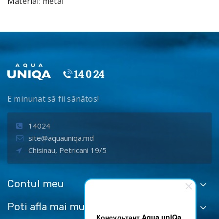
Material: metal
E minunat să fii sănătos!
14024
site@aquauniqa.md
Chisinau, Petricani 19/5
Contul meu
Poti afla mai multe despre
Консультант Aqua unIQa