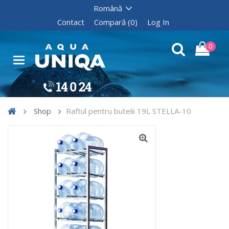
Contact
Compară (0)
Log In
0
Shop
Raftul pentru butelii 19L STELLA-10