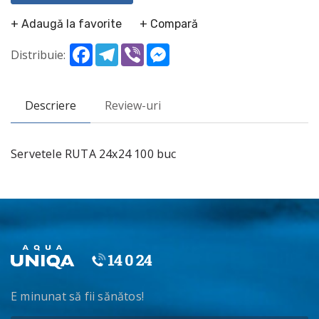
+ Adaugă la favorite
+ Compară
Facebook
Telegram
Viber
Messenger
Distribuie:
Descriere
Review-uri
Servetele RUTA 24x24 100 buc
E minunat să fii sănătos!