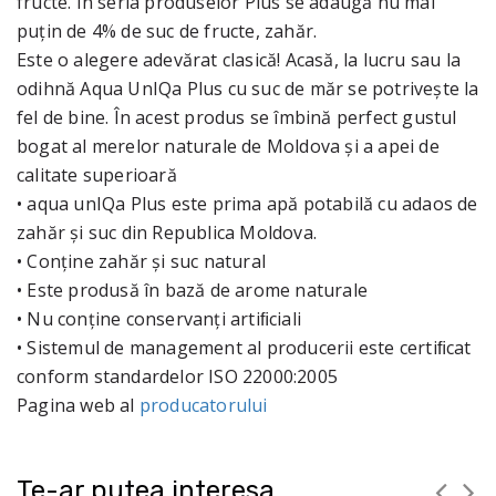
fructe. În seria produselor Plus se adaugă nu mai
puțin de 4% de suc de fructe, zahăr.
Este o alegere adevărat clasică! Acasă, la lucru sau la
odihnă Aqua UnIQa Plus cu suc de măr se potrivește la
fel de bine. În acest produs se îmbină perfect gustul
bogat al merelor naturale de Moldova și a apei de
calitate superioară
• aqua unIQa Plus este prima apă potabilă cu adaos de
zahăr și suc din Republica Moldova.
• Conține zahăr și suc natural
• Este produsă în bază de arome naturale
• Nu conține conservanți artiﬁciali
• Sistemul de management al producerii este certiﬁcat
conform standardelor ISO 22000:2005
Pagina web al
producatorului
Te-ar putea interesa