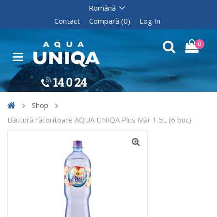
Contact
Compară (0)
Log In
0
Shop
Băutură răcoritoare AQUA UNIQA Plus Măr 1.5L (6 buc)