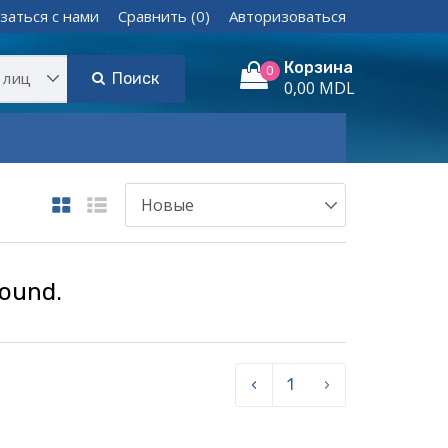
заться с нами
Сравнить (0)
Авторизоваться
Корзина
0
Поиск
0,00 MDL
found.
‹
1
›