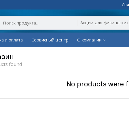
Свя
ка и оплата
Сервисный центр
О компании
азин
ucts found
No products were 