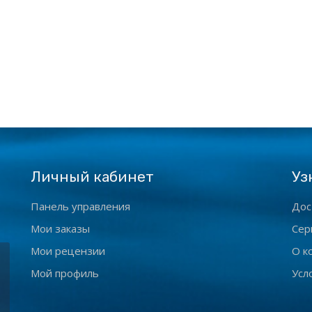
Личный кабинет
Уз
Панель управления
Дос
Мои заказы
Сер
Мои рецензии
О к
Мой профиль
Усл