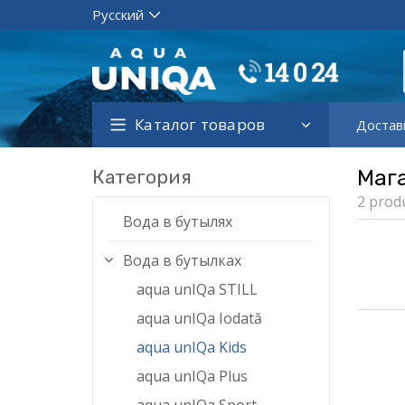
Каталог товаров
Достав
Категория
Маг
2 prod
Вода в бутылях
Вода в бутылках
aqua unIQa STILL
aqua unIQa Iodată
aqua unIQa Kids
aqua unIQa Plus