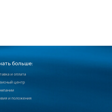
нать больше:
тавка и оплата
висный центр
омпании
овия и положения