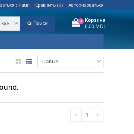
заться с нами
Сравнить (0)
Авторизоваться
Корзина
0
Поиск
0,00 MDL
found.
‹
1
›