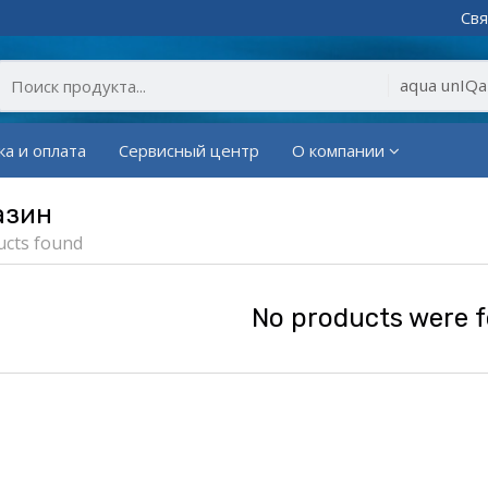
Свя
ка и оплата
Сервисный центр
О компании
азин
ucts found
No products were 