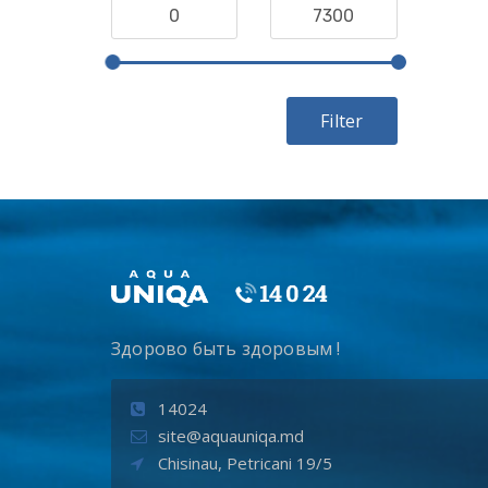
Filter
Здорово быть здоровым !
14024
site@aquauniqa.md
Chisinau, Petricani 19/5