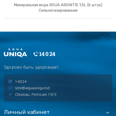
Минеральная вода ROUA ARGINTIE 1.5L (6 штук)
Сильногазированная
Здорово быть здоровым !
14024
site@aquauniqa.md
Chisinau, Petricani 19/5
Личный кабинет