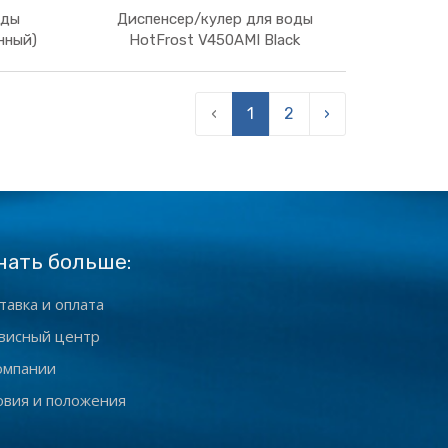
оды
Диспенсер/кулер для воды
В корзину
нный)
HotFrost V450AMI Black
‹
1
2
›
нать больше:
тавка и оплата
висный центр
омпании
овия и положения