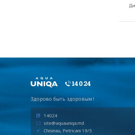
Ди
Здорово быть здоровым !
14024
site@aquauniqa.md
Chisinau, Petricani 19/5