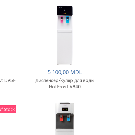
5 100,00 MDL
st D95F
Диспенсер/кулер для воды
HotFrost V840
of Stock