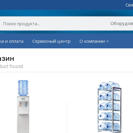
Свя
ка и оплата
Сервисный центр
О компании
азин
duct found