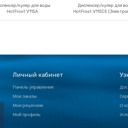
спенсер/кулер для воды
Диспенсер/кулер для в
HotFrost V115A
HotFrost V115CE (Электро
Личный кабинет
Уз
Панель управления
Дос
Мои заказы
Сер
Мои рецензии
О к
Мой профиль
Усл