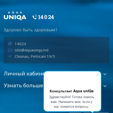
Здорово быть здоровым !
14024
site@aquauniqa.md
Chisinau, Petricani 19/5
Личный кабинет
Узнать больше:
Консультант Aqua unIQa
Здравствуйте! Готова помочь
вам. Напишите мне, если у
вас появятся вопросы.