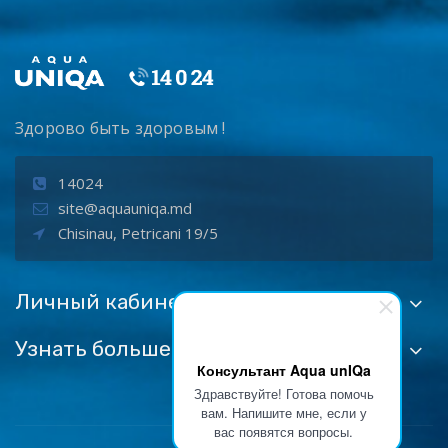
Здорово быть здоровым !
14024
site@aquauniqa.md
Chisinau, Petricani 19/5
Личный кабинет
Узнать больше:
Консультант Aqua unIQa
Здравствуйте! Готова помочь
вам. Напишите мне, если у
вас появятся вопросы.