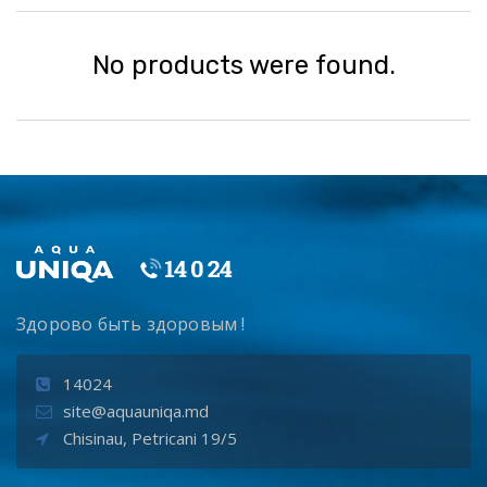
No products were found.
Здорово быть здоровым !
14024
site@aquauniqa.md
Chisinau, Petricani 19/5