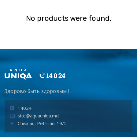
No products were found.
Здорово быть здоровым !
14024
site@aquauniqa.md
Chisinau, Petricani 19/5