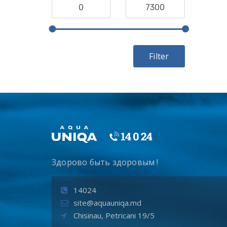
Filter
Здорово быть здоровым !
14024
site@aquauniqa.md
Chisinau, Petricani 19/5