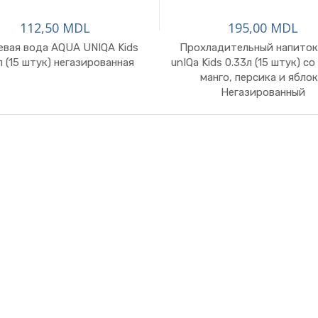
112,50 MDL
195,00 MDL
евая вода AQUA UNIQA Kids
Прохладительный напиток
л (15 штук) негазированная
unIQa Kids 0.33л (15 штук) с
манго, персика и яблок
Негазированный