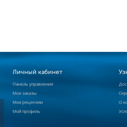
Личный кабинет
Уз
Панель управления
Дос
Мои заказы
Сер
Мои рецензии
О к
Мой профиль
Усл