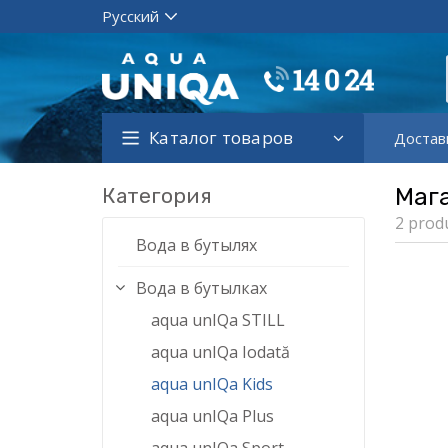
Каталог товаров
Достав
Категория
Маг
2 prod
Вода в бутылях
Вода в бутылках
aqua unIQa STILL
aqua unIQa Iodată
aqua unIQa Kids
aqua unIQa Plus