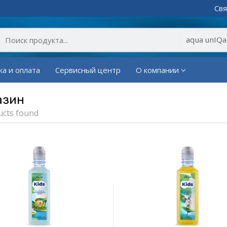
Свя
ка и оплата
Сервисный центр
О компании
азин
ucts found