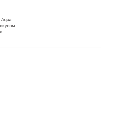
 Aqua
о вкусом
а.