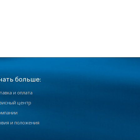
нать больше:
тавка и оплата
висный центр
омпании
овия и положения