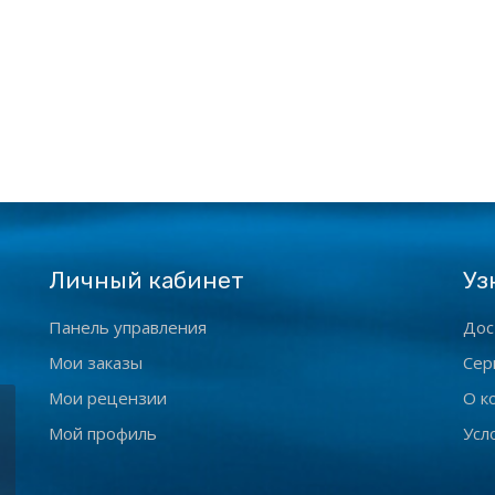
Личный кабинет
Уз
Панель управления
Дос
Мои заказы
Сер
Мои рецензии
О к
Мой профиль
Усл