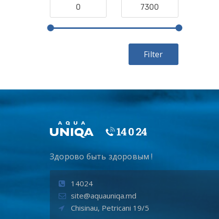
Filter
Здорово быть здоровым !
14024
site@aquauniqa.md
Chisinau, Petricani 19/5