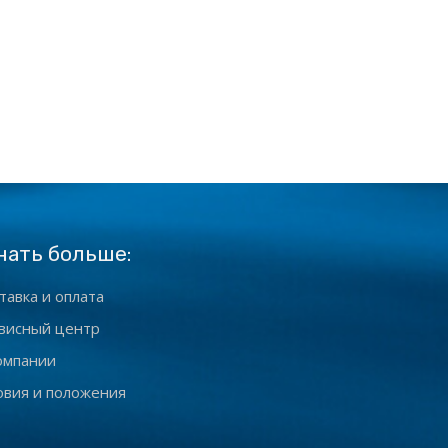
нать больше:
тавка и оплата
висный центр
омпании
овия и положения