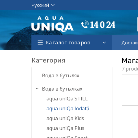
Каталог товаров
Достав
Категория
Маг
7 prod
Вода в бутылях
Вода в бутылках
aqua unIQa STILL
aqua unIQa Iodată
aqua unIQa Kids
aqua unIQa Plus