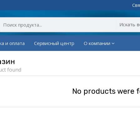
Свя
ка и оплата
Сервисный центр
О компании
азин
uct found
No products were 