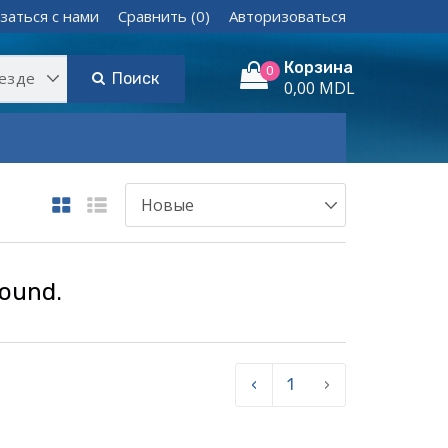
заться с нами
Сравнить (0)
Авторизоваться
Корзина
0
Поиск
0,00 MDL
found.
‹
1
›