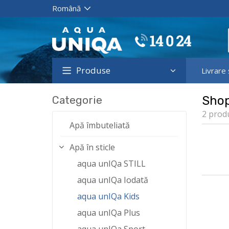
Produse
Livrare 
Categorie
Sho
2 prod
Apă îmbuteliată
Apă în sticle
aqua unIQa STILL
aqua unIQa Iodată
aqua unIQa Kids
aqua unIQa Plus