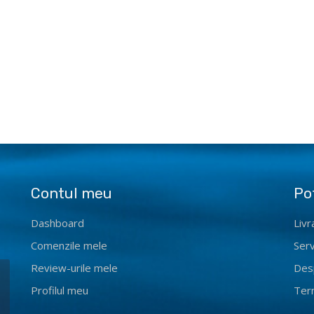
Contul meu
Po
Dashboard
Livr
Comenzile mele
Serv
Review-urile mele
Des
Profilul meu
Term