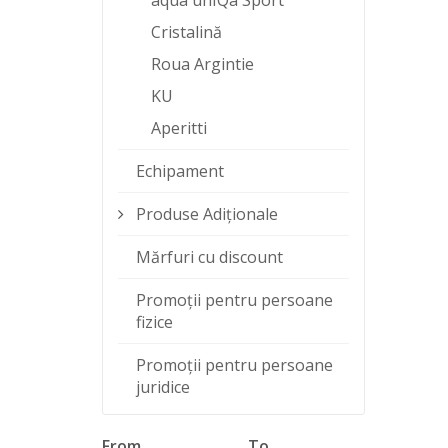
aqua unIQa Sport
Cristalină
Roua Argintie
KU
Aperitti
Echipament
Produse Adiționale
Mărfuri cu discount
Promoții pentru persoane
fizice
Promoții pentru persoane
juridice
From
To