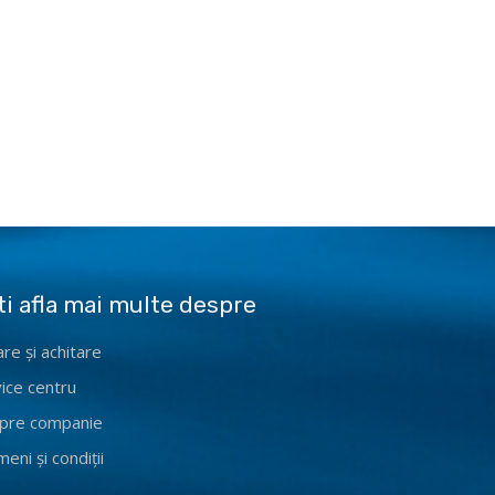
ti afla mai multe despre
are și achitare
ice centru
pre companie
eni și condiții