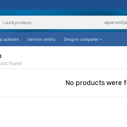
și achitare
Service centru
Despre companie
p
ucts found
No products were 