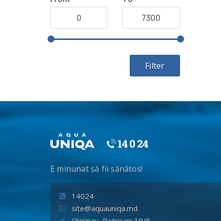
Filter
E minunat să fii sănătos!
14024
site@aquauniqa.md
Chisinau, Petricani 19/5