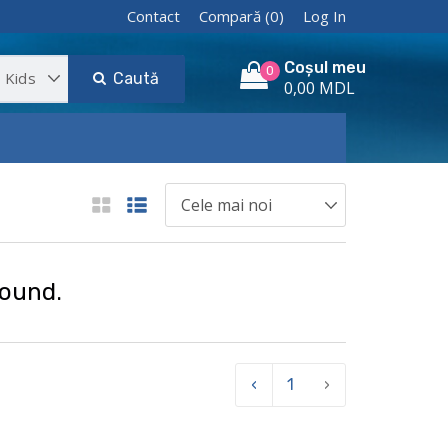
Contact
Compară (0)
Log In
Coșul meu
0
Caută
0,00 MDL
found.
‹
1
›